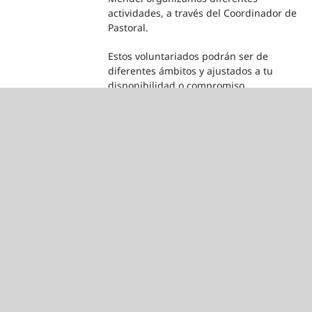
actividades, a través del Coordinador de
Pastoral.
Estos voluntariados podrán ser de
diferentes ámbitos y ajustados a tu
disponibilidad o compromiso.
Explicamos brevemente los diferentes
voluntariados que llevamos a cabo:
SALUD
Apoyo escolar