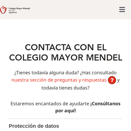
Saltar
al
Tog
contenido
Colegio mayor
Nav
Actividades
CONTACTA CON EL
Admisiones
COLEGIO MAYOR MENDEL
Posgrado
Actualidad
¿Tienes todavía alguna duda? ¿Has consultado
nuestra sección de preguntas y respuestas
y
todavía tienes dudas?
Estaremos encantados de ayudarte
¡Consúltanos
por aquí!
Contacto
Protección de datos