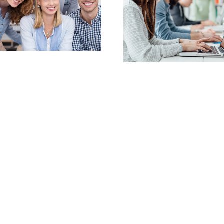
5 nuevos grados |
Colegio
Colegio Mayor
Mend
Mendel