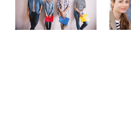
 |
las notas de corte
más alta