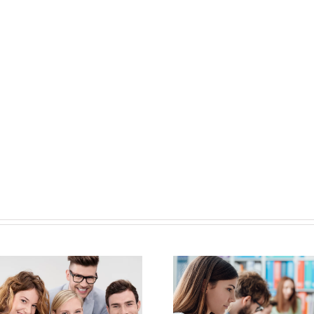
Joaquín M
antiguo col