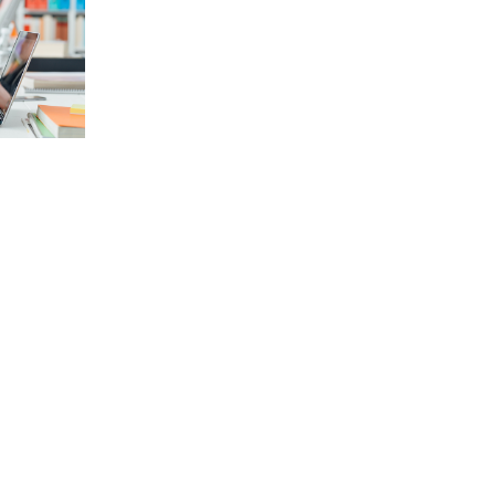
antiguo Colegio
 Mayor
Mayor Mendel
el