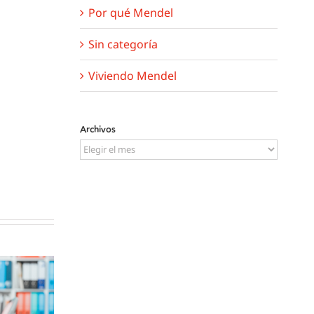
Por qué Mendel
Sin categoría
Viviendo Mendel
Archivos
Archivos
illán,
Mauri Ocaña,
egial del