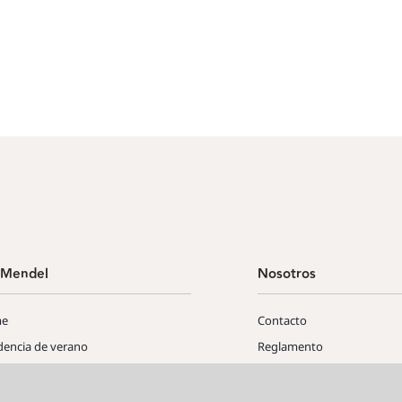
Mendel
Nosotros
e
Contacto
dencia de verano
Reglamento
icios
Protocolo Acoso
rmación y condiciones
Renovaciones