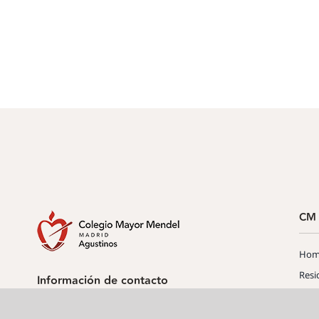
CM 
Hom
Resi
Información de contacto
Serv
Tel: +34 915 34 07 00
Info