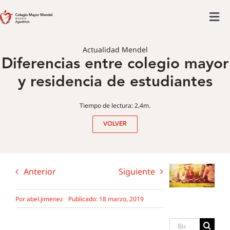
Saltar
al
Tog
contenido
Colegio mayor
Nav
Actualidad Mendel
Diferencias entre colegio mayor
Actividades
y residencia de estudiantes
Admisiones
Posgrado
Tiempo de lectura: 2,4m.
Actualidad
VOLVER
Anterior
Siguiente
Por
abel.jimenez
Publicado: 18 marzo, 2019
Buscar: