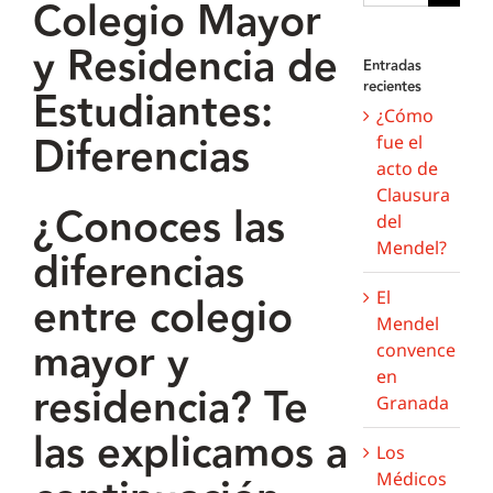
Colegio Mayor
y Residencia de
Entradas
recientes
Estudiantes:
¿Cómo
Diferencias
fue el
acto de
Clausura
¿Conoces las
del
Mendel?
diferencias
El
entre colegio
Mendel
mayor y
convence
en
residencia? Te
Granada
las explicamos a
Los
Médicos