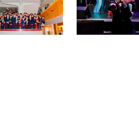
Concierto de Santa
Los per
Cecilia: «Melodías
colegial
para recordar»
Mend