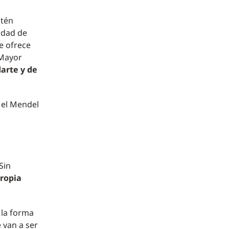
stén
idad de
ue ofrece
 Mayor
darte y de
 el Mendel
Sin
propia
 la forma
 van a ser