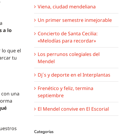
r
Viena, ciudad mendeliana
Un primer semestre inmejorable
ca
 a lo
Concierto de Santa Cecilia:
«Melodías para recordar»
r lo que el
Los perrunos colegiales del
arcar tu
Mendel
Dj´s y deporte en el Interplantas
Frenético y feliz, termina
 con una
septiembre
 forma
qué
El Mendel convive en El Escorial
nuestros
Categorías