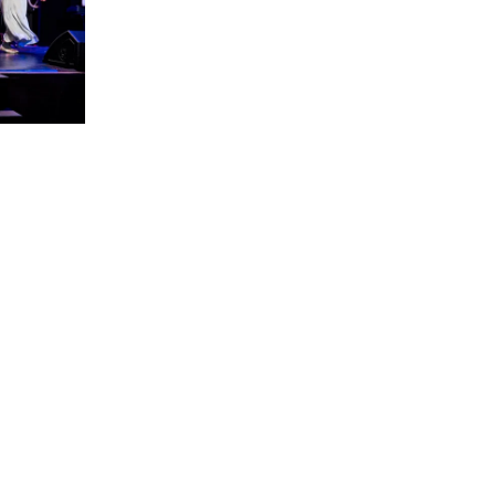
runos
Dj´s y deporte en el
es del
Interplantas
el