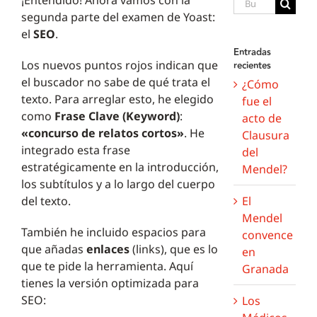
¡Entendido! Ahora vamos con la
Buscar:
segunda parte del examen de Yoast:
el
SEO
.
Entradas
Los nuevos puntos rojos indican que
recientes
el buscador no sabe de qué trata el
¿Cómo
texto. Para arreglar esto, he elegido
fue el
como
Frase Clave (Keyword)
:
acto de
«concurso de relatos cortos»
. He
Clausura
integrado esta frase
del
estratégicamente en la introducción,
Mendel?
los subtítulos y a lo largo del cuerpo
El
del texto.
Mendel
También he incluido espacios para
convence
que añadas
enlaces
(links), que es lo
en
que te pide la herramienta. Aquí
Granada
tienes la versión optimizada para
SEO:
Los