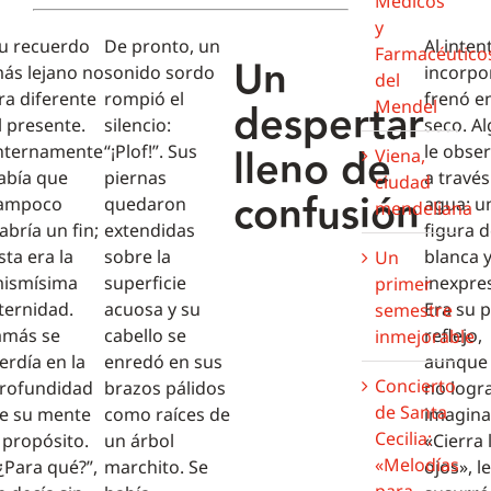
Médicos
y
u recuerdo
De pronto, un
Al inten
Farmacéutico
Un
ás lejano no
sonido sordo
incorpo
del
ra diferente
rompió el
frenó e
despertar
Mendel
l presente.
silencio:
seco. A
lleno de
nternamente
“¡Plof!”. Sus
le obse
Viena,
abía que
piernas
a través
ciudad
confusión
ampoco
quedaron
agua: u
mendeliana
abría un fin;
extendidas
figura d
sta era la
sobre la
blanca y
Un
ismísima
superficie
inexpres
primer
ternidad.
acuosa y su
Era su 
semestre
amás se
cabello se
reflejo,
inmejorable
erdía en la
enredó en sus
aunque 
Concierto
rofundidad
brazos pálidos
no logr
de Santa
e su mente
como raíces de
imagina
Cecilia:
 propósito.
un árbol
«Cierra 
«Melodías
¿Para qué?”,
marchito. Se
ojos», le
para