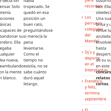
e decía sin
había
susurró
recordar»
ensar. Solo
tropezado. Se
voz. Ella
etenía
quedó en esa
obedeci
Los
ociones
posición un
Una sua
perrunos
ásicas
buen rato,
brisa y 
colegiales
ncapaces de
preguntándose
tenue l
del
bandonar su
si merecía la
azulada 
Mendel
erebro. Ella
pena
envolvi
egaba
levantarse.
hasta
Dj´s y
ualquier
Como el
despert
deporte
dea nueva,
tiempo no
de su s
en el
eambulando
existía, no se
en este
Interplantas
on la mente
sabe cuánto
concurs
n blanco.
duró aquel
relatos
Frenético
letargo.
cortos
.
y feliz,
termina
septiembre
El