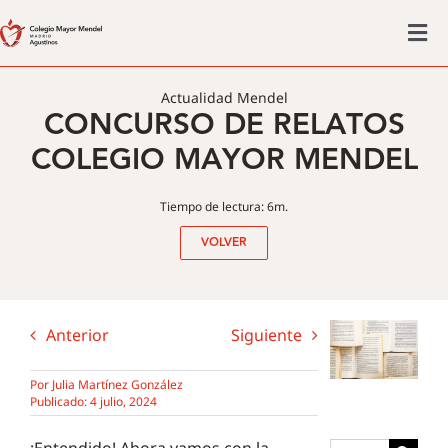
Saltar
al
Tog
contenido
Colegio mayor
Nav
Actualidad Mendel
CONCURSO DE RELATOS
Actividades
COLEGIO MAYOR MENDEL
Admisiones
Posgrado
Tiempo de lectura: 6m.
Actualidad
VOLVER
Anterior
Siguiente
Por
Julia Martínez González
Publicado: 4 julio, 2024