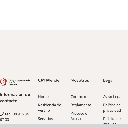
CM Mendel
Nosotros
Legal
Información de
Home
Contacto
Aviso Legal
contacto
Residencia de
Reglamento
Política de
verano
privacidad
Protocolo
Tel: +34 915 34
Servicios
Acoso
Política de
07 00
cookies
Información y
Renovaciones
C/ Rector Royo-