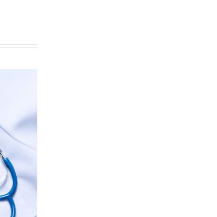
iudad
Un primer semestre
iana
inmejorable