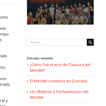
gunos
ente
iempo
as
Buscar:
nido
Entradas recientes
¿Cómo fue el acto de Clausura del
sto,
Mendel?
 con
El Mendel convence en Granada
trado,
Los Médicos y Farmacéuticos del
Mendel
ral y