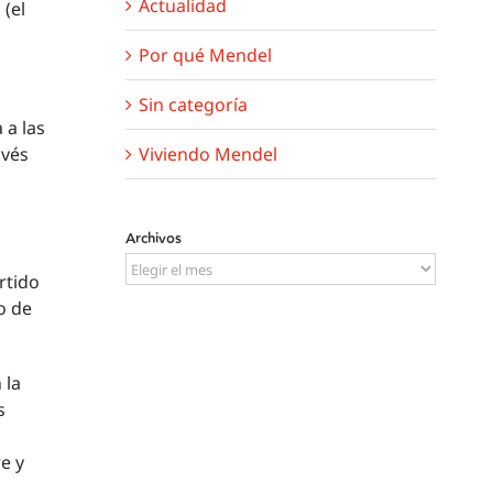
Actualidad
(el
Por qué Mendel
Sin categoría
 a las
Viviendo Mendel
avés
Archivos
Archivos
rtido
o de
 la
s
e y