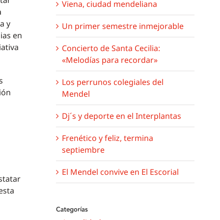
tar
Viena, ciudad mendeliana
a
a y
Un primer semestre inmejorable
ias en
ativa
Concierto de Santa Cecilia:
«Melodías para recordar»
s
Los perrunos colegiales del
ión
Mendel
Dj´s y deporte en el Interplantas
Frenético y feliz, termina
septiembre
El Mendel convive en El Escorial
statar
esta
Categorías