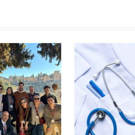
Viena, c
mendel
Los Médicos y
Farmacéuticos del
Mendel