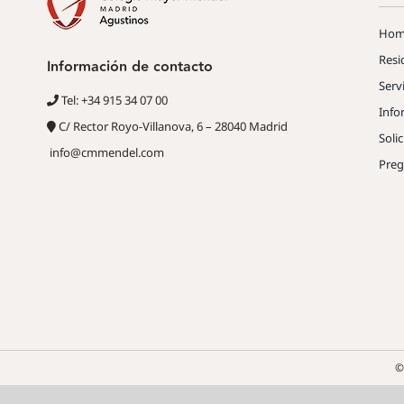
Hom
Resi
Información de contacto
Serv
Tel: +34 915 34 07 00
Info
C/ Rector Royo-Villanova, 6 – 28040 Madrid
Soli
info@cmmendel.com
Preg
©