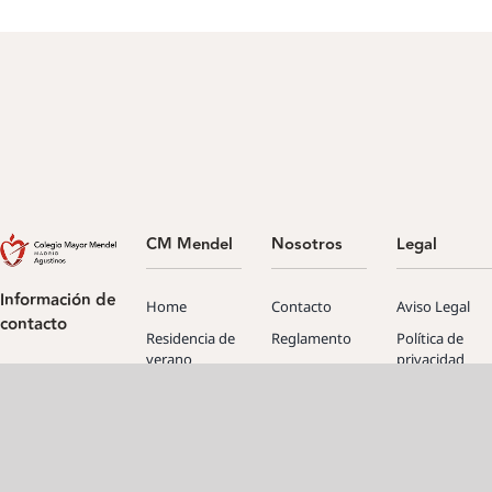
CM Mendel
Nosotros
Legal
Información de
Home
Contacto
Aviso Legal
contacto
Residencia de
Reglamento
Política de
verano
privacidad
Protocolo
Tel: +34 915 34
Servicios
Acoso
Política de
07 00
cookies
Información y
Renovaciones
C/ Rector Royo-
condiciones
Villanova, 6 –
Deja tu CV
28040 Madrid
Solicitud