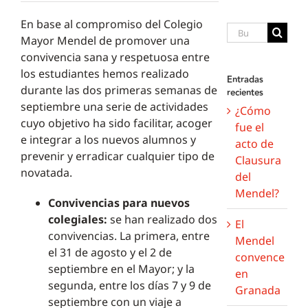
En base al compromiso del Colegio
Buscar:
Mayor Mendel de promover una
convivencia sana y respetuosa entre
los estudiantes hemos realizado
Entradas
durante las dos primeras semanas de
recientes
septiembre una serie de actividades
¿Cómo
cuyo objetivo ha sido facilitar, acoger
fue el
e integrar a los nuevos alumnos y
acto de
prevenir y erradicar cualquier tipo de
Clausura
novatada.
del
Mendel?
Convivencias para nuevos
colegiales:
se han realizado dos
El
convivencias. La primera, entre
Mendel
el 31 de agosto y el 2 de
convence
septiembre en el Mayor; y la
en
segunda, entre los días 7 y 9 de
Granada
septiembre con un viaje a