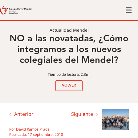
Saltar
al
Tog
contenido
Colegio mayor
Nav
Actualidad Mendel
NO a las novatadas, ¿Cómo
Actividades
integramos a los nuevos
Admisiones
colegiales del Mendel?
Posgrado
Actualidad
Tiempo de lectura: 2,3m.
VOLVER
Anterior
Siguiente
Por
David Ramos Prada
Publicado: 17 septiembre, 2018