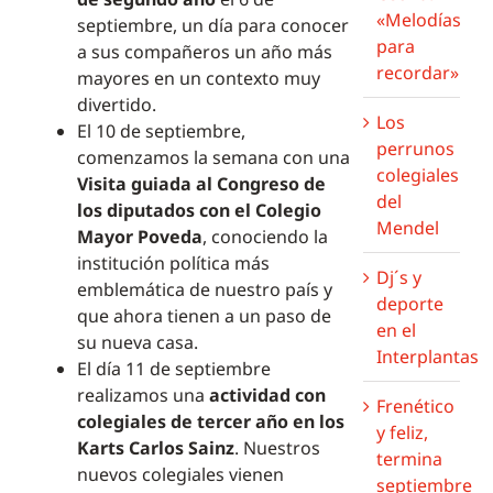
«Melodías
septiembre, un día para conocer
para
a sus compañeros un año más
recordar»
mayores en un contexto muy
divertido.
Los
El 10 de septiembre,
perrunos
comenzamos la semana con una
colegiales
Visita guiada al Congreso de
del
los diputados con el Colegio
Mendel
Mayor Poveda
, conociendo la
institución política más
Dj´s y
emblemática de nuestro país y
deporte
que ahora tienen a un paso de
en el
su nueva casa.
Interplantas
El día 11 de septiembre
realizamos una
actividad con
Frenético
colegiales de tercer año
en los
y feliz,
Karts Carlos Sainz
. Nuestros
termina
nuevos colegiales vienen
septiembre