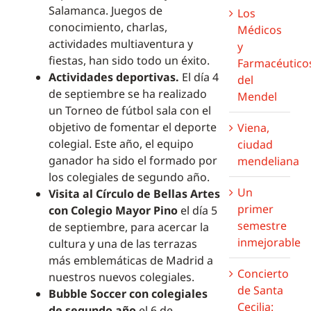
Salamanca. Juegos de
Los
conocimiento, charlas,
Médicos
actividades multiaventura y
y
fiestas, han sido todo un éxito.
Farmacéutico
Actividades deportivas.
El día 4
del
de septiembre se ha realizado
Mendel
un Torneo de fútbol sala con el
objetivo de fomentar el deporte
Viena,
colegial. Este año, el equipo
ciudad
ganador ha sido el formado por
mendeliana
los colegiales de segundo año.
Un
Visita al Círculo de Bellas Artes
primer
con Colegio Mayor Pino
el día 5
semestre
de septiembre, para acercar la
inmejorable
cultura y una de las terrazas
más emblemáticas de Madrid a
Concierto
nuestros nuevos colegiales.
de Santa
Bubble Soccer con colegiales
Cecilia:
de segundo año
el 6 de