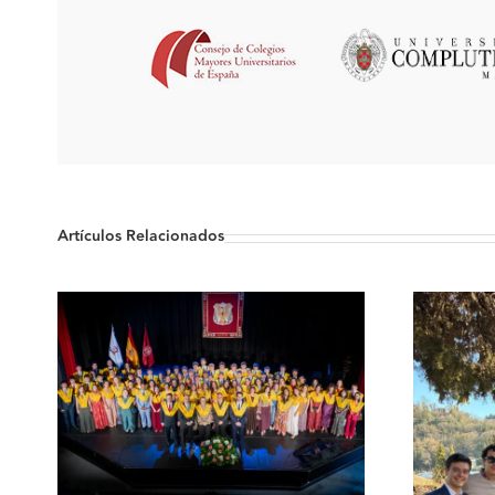
Artículos Relacionados
to
l