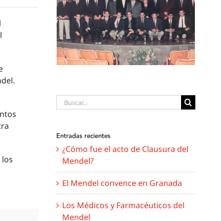
l
l
e
del.
Buscar:
entos
tra
Entradas recientes
¿Cómo fue el acto de Clausura del
 los
Mendel?
El Mendel convence en Granada
Los Médicos y Farmacéuticos del
Mendel