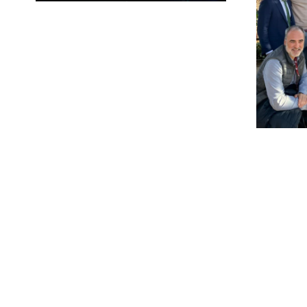
El Mendel convence
en Granada