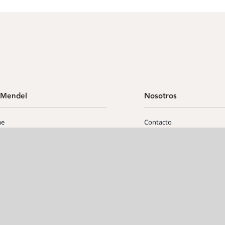
Mendel
Nosotros
e
Contacto
dencia de verano
Reglamento
icios
Protocolo Acoso
rmación y condiciones
Renovaciones
citud admisión posgrado
Deja tu CV
untas frecuentes (Faqs)