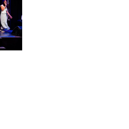
runos
Dj´s y deporte en el
es del
Interplantas
el