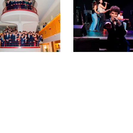
Concierto de Santa
Los per
Cecilia: «Melodías
colegial
para recordar»
Mend