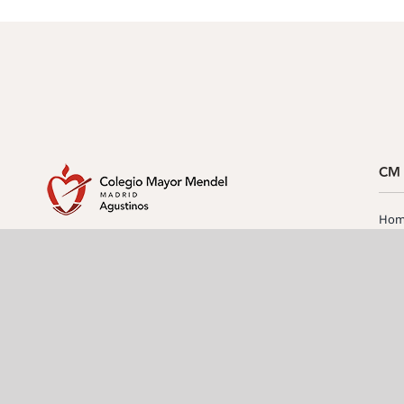
CM 
Hom
Resi
Información de contacto
Serv
Tel: +34 915 34 07 00
Info
C/ Rector Royo-Villanova, 6 – 28040 Madrid
Soli
info@cmmendel.com
Preg