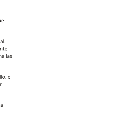
ue
al.
ente
na las
o, el
r
la