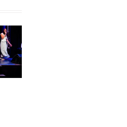
runos
Dj´s y deporte en el
es del
Interplantas
el