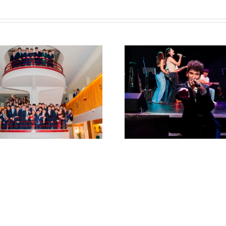
Concierto de Santa
Los per
Cecilia: «Melodías
colegial
para recordar»
Mend