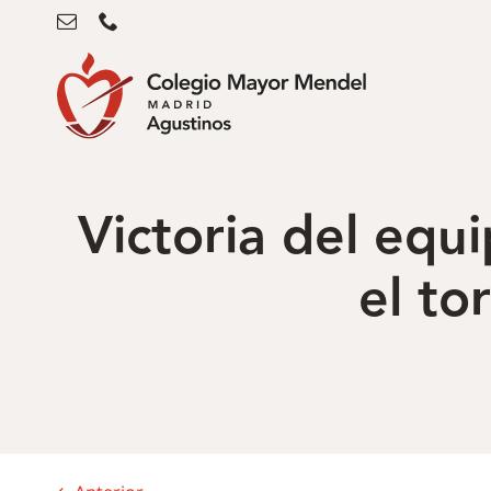
Saltar
al
contenido
Victoria del equ
el to