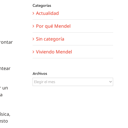
Categorías
Actualidad
Por qué Mendel
Sin categoría
rontar
Viviendo Mendel
antear
Archivos
Archivos
r un
la
sica,
esto