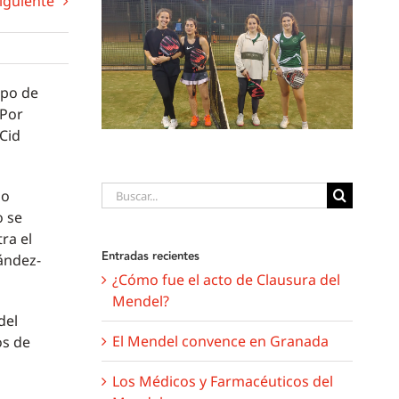
iguiente
ipo de
 Por
Cid
Buscar:
do
o se
ra el
Entradas recientes
ández-
¿Cómo fue el acto de Clausura del
Mendel?
del
El Mendel convence en Granada
os de
Los Médicos y Farmacéuticos del