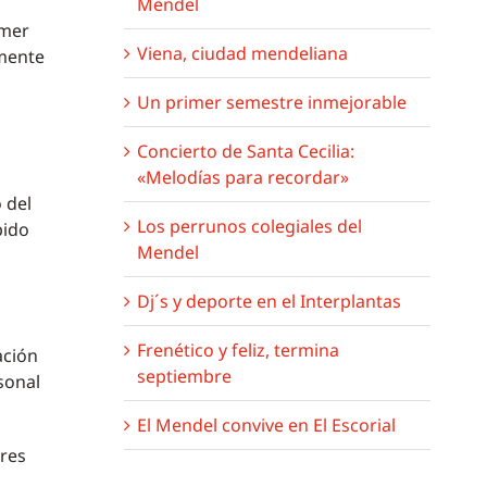
Mendel
imer
Viena, ciudad mendeliana
amente
Un primer semestre inmejorable
Concierto de Santa Cecilia:
«Melodías para recordar»
 del
Los perrunos colegiales del
bido
Mendel
Dj´s y deporte en el Interplantas
Frenético y feliz, termina
ación
septiembre
sonal
El Mendel convive en El Escorial
eres