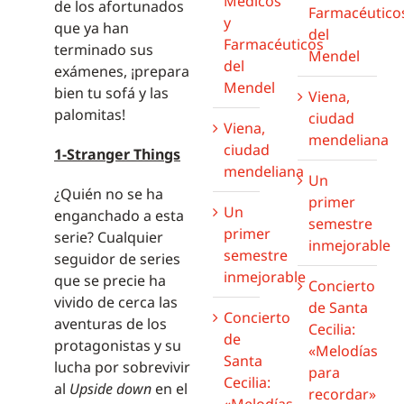
Médicos
de los afortunados
Farmacéutico
y
que ya han
del
Farmacéuticos
terminado sus
Mendel
del
exámenes, ¡prepara
Mendel
bien tu sofá y las
Viena,
palomitas!
ciudad
Viena,
mendeliana
ciudad
1-Stranger Things
mendeliana
Un
¿Quién no se ha
primer
Un
enganchado a esta
semestre
primer
serie? Cualquier
inmejorable
semestre
seguidor de series
inmejorable
que se precie ha
Concierto
vivido de cerca las
de Santa
Concierto
aventuras de los
Cecilia:
de
protagonistas y su
«Melodías
Santa
lucha por sobrevivir
para
Cecilia:
al
Upside down
en el
recordar»
«Melodías