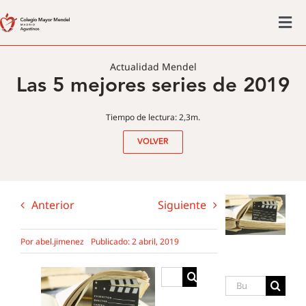
Saltar
al
Tog
contenido
Colegio mayor
Nav
Actualidad Mendel
Las 5 mejores series de 2019
Actividades
Admisiones
Tiempo de lectura: 2,3m.
Posgrado
VOLVER
Actualidad
Anterior
Siguiente
Por
abel.jimenez
Publicado: 2 abril, 2019
Buscar:
Buscar: