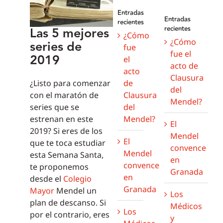
Entradas
Entradas
recientes
recientes
Las 5 mejores
¿Cómo
¿Cómo
series de
fue
fue el
2019
el
acto de
acto
Clausura
de
¿Listo para comenzar
del
Clausura
con el maratón de
Mendel?
del
series que se
Mendel?
estrenan en este
El
2019? Si eres de los
Mendel
El
que te toca estudiar
convence
Mendel
esta Semana Santa,
en
convence
te proponemos
Granada
en
desde el
Colegio
Granada
Mayor
Mendel un
Los
plan de descanso. Si
Médicos
Los
por el contrario, eres
y