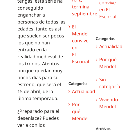
tengas, esta serie ha
convive
termina
conseguido
en El
septiembre
enganchar a
Escorial
personas de todas las
El
edades, tanto es así
Mendel
que suelen ser pocos
Categorías
convive
los que no han
Actualidad
en
entrado en la
El
realidad medieval de
Por qué
Escorial
los tronos. Atentos
Mendel
porque quedan muy
pocos días para su
Sin
Categorías
estreno, que será el
categoría
Actualidad
15 de abril, de la
última temporada.
Viviendo
Por
Mendel
¿Preparado para el
qué
desenlace? Puedes
Mendel
verla con los
Archivos