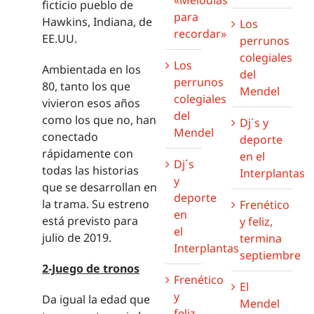
ficticio pueblo de
para
Hawkins, Indiana, de
Los
recordar»
EE.UU.
perrunos
colegiales
Los
Ambientada en los
del
perrunos
80, tanto los que
Mendel
colegiales
vivieron esos años
del
como los que no, han
Dj´s y
Mendel
conectado
deporte
rápidamente con
en el
Dj´s
todas las historias
Interplantas
y
que se desarrollan en
deporte
la trama. Su estreno
Frenético
en
está previsto para
y feliz,
el
julio de 2019.
termina
Interplantas
septiembre
2-Juego de tronos
Frenético
El
y
Da igual la edad que
Mendel
feliz,