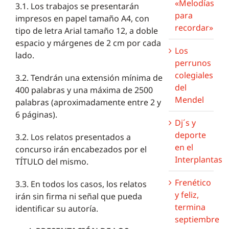
«Melodías
3.1. Los trabajos se presentarán
para
impresos en papel tamaño A4, con
recordar»
tipo de letra Arial tamaño 12, a doble
espacio y márgenes de 2 cm por cada
Los
lado.
perrunos
colegiales
3.2. Tendrán una extensión mínima de
del
400 palabras y una máxima de 2500
Mendel
palabras (aproximadamente entre 2 y
6 páginas).
Dj´s y
deporte
3.2. Los relatos presentados a
en el
concurso irán encabezados por el
Interplantas
TÍTULO del mismo.
Frenético
3.3. En todos los casos, los relatos
y feliz,
irán sin firma ni señal que pueda
termina
identificar su autoría.
septiembre