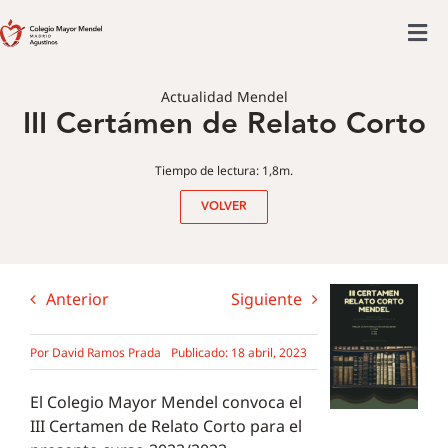
Saltar
al
Tog
contenido
Colegio mayor
Nav
Actualidad Mendel
III Certámen de Relato Corto
Actividades
Admisiones
Tiempo de lectura: 1,8m.
Posgrado
VOLVER
Actualidad
Anterior
Siguiente
Por
David Ramos Prada
Publicado: 18 abril, 2023
El Colegio Mayor Mendel convoca el
III Certamen de Relato Corto para el