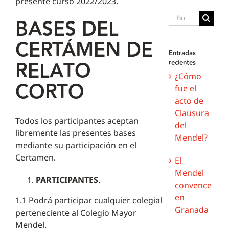
presente curso 2022/2023.
Buscar:
BASES DEL
CERTÁMEN DE
Entradas
RELATO
recientes
¿Cómo
CORTO
fue el
acto de
Clausura
Todos los participantes aceptan
del
libremente las presentes bases
Mendel?
mediante su participación en el
Certamen.
El
Mendel
PARTICIPANTES
.
convence
en
1.1 Podrá participar cualquier colegial
Granada
perteneciente al Colegio Mayor
Mendel.