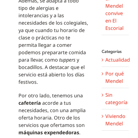
Además, se adapta a todo
Mendel
tipo de alergias e
convive
intolerancias y a las
en El
necesidades de los colegiales,
Escorial
ya que cuando tu horario de
clase o prácticas no te
permita llegar a comer
Categorías
podemos prepararte comida
para llevar, como
tuppers
y
Actualidad
bocadillos. A destacar que el
Por qué
servicio está abierto los días
Mendel
festivos.
Sin
Por otro lado, tenemos una
categoría
cafetería
acorde a tus
necesidades, con una amplia
Viviendo
oferta horaria. Otro de los
Mendel
servicios que ofertamos son
máquinas expendedoras
.