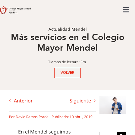
Saltar
al
Tog
contenido
Colegio mayor
Nav
Actualidad Mendel
Más servicios en el Colegio
Actividades
Mayor Mendel
Admisiones
Posgrado
Tiempo de lectura: 3m.
Actualidad
VOLVER
Anterior
Siguiente
Por
David Ramos Prada
Publicado: 10 abril, 2019
En el Mendel seguimos