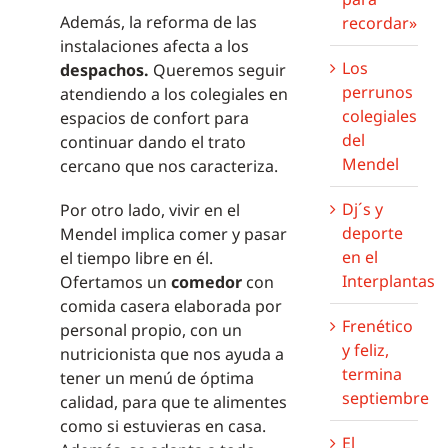
Además, la reforma de las
recordar»
instalaciones afecta a los
Los
despachos.
Queremos seguir
perrunos
atendiendo a los colegiales en
colegiales
espacios de confort para
del
continuar dando el trato
Mendel
cercano que nos caracteriza.
Dj´s y
Por otro lado, vivir en el
deporte
Mendel implica comer y pasar
en el
el tiempo libre en él.
Interplantas
Ofertamos un
comedor
con
comida casera elaborada por
Frenético
personal propio, con un
y feliz,
nutricionista que nos ayuda a
termina
tener un menú de óptima
septiembre
calidad, para que te alimentes
como si estuvieras en casa.
El