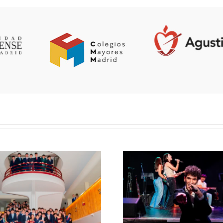
Concierto de Santa
Los per
Cecilia: «Melodías
colegial