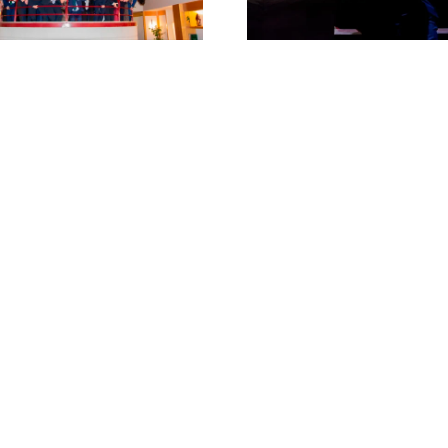
para recordar»
Mend