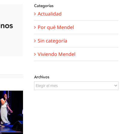
Categorías
Actualidad
Por qué Mendel
Sin categoría
Viviendo Mendel
Archivos
Archivos
runos
Dj´s y deporte en el
es del
Interplantas