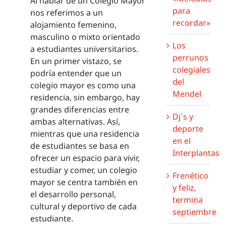
Al hablar de un Colegio Mayor
para
nos referimos a un
recordar»
alojamiento femenino,
masculino o mixto orientado
Los
a estudiantes universitarios.
perrunos
En un primer vistazo, se
colegiales
podría entender que un
del
colegio mayor es como una
Mendel
residencia, sin embargo, hay
grandes diferencias entre
Dj´s y
ambas alternativas. Así,
deporte
mientras que una residencia
en el
de estudiantes se basa en
Interplantas
ofrecer un espacio para vivir,
estudiar y comer, un colegio
Frenético
mayor se centra también en
y feliz,
el desarrollo personal,
termina
cultural y deportivo de cada
septiembre
estudiante.