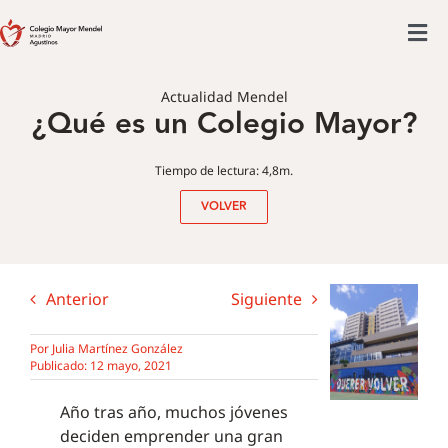
Saltar
al
Tog
contenido
Colegio mayor
Nav
Actualidad Mendel
¿Qué es un Colegio Mayor?
Actividades
Admisiones
Tiempo de lectura: 4,8m.
Posgrado
VOLVER
Actualidad
Anterior
Siguiente
Por
Julia Martínez González
Publicado: 12 mayo, 2021
Año tras año, muchos jóvenes
deciden emprender una gran